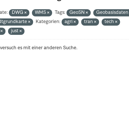
ate:
DWG
WMS
Tags:
GeoSN
Geobasisdate
dtgrundkarte
Kategorien:
agri
tran
tech
i
just
 versuch es mit einer anderen Suche.