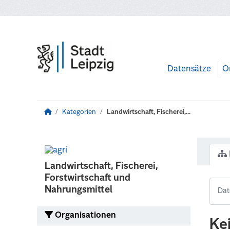
Zum Hauptinhalt wechseln
Datensätze
O
Kategorien
Landwirtschaft, Fischerei,...
Landwirtschaft, Fischerei,
Forstwirtschaft und
Nahrungsmittel
Organisationen
Ke