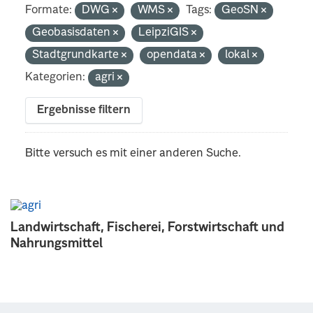
Formate:
DWG
WMS
Tags:
GeoSN
Geobasisdaten
LeipziGIS
Stadtgrundkarte
opendata
lokal
Kategorien:
agri
Ergebnisse filtern
Bitte versuch es mit einer anderen Suche.
Landwirtschaft, Fischerei, Forstwirtschaft und
Nahrungsmittel