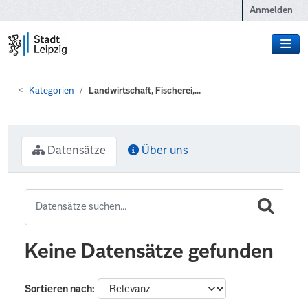
Zum Hauptinhalt wechseln
Anmelden
Kategorien
Landwirtschaft, Fischerei,...
Datensätze
Über uns
Keine Datensätze gefunden
Sortieren nach