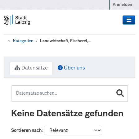
Zum Hauptinhalt wechseln
Anmelden
Kategorien
Landwirtschaft, Fischerei,...
Datensätze
Über uns
Keine Datensätze gefunden
Sortieren nach