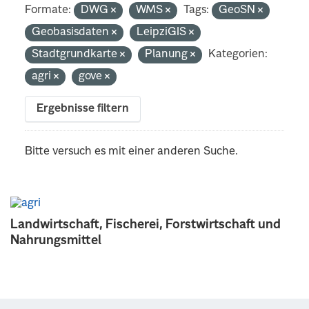
Formate:
DWG
WMS
Tags:
GeoSN
Geobasisdaten
LeipziGIS
Stadtgrundkarte
Planung
Kategorien:
agri
gove
Ergebnisse filtern
Bitte versuch es mit einer anderen Suche.
Landwirtschaft, Fischerei, Forstwirtschaft und
Nahrungsmittel