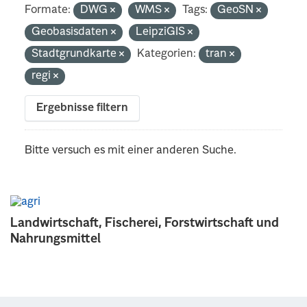
Formate:
DWG
WMS
Tags:
GeoSN
Geobasisdaten
LeipziGIS
Stadtgrundkarte
Kategorien:
tran
regi
Ergebnisse filtern
Bitte versuch es mit einer anderen Suche.
Landwirtschaft, Fischerei, Forstwirtschaft und
Nahrungsmittel