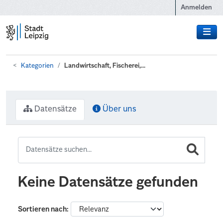
Zum Hauptinhalt wechseln
Anmelden
Kategorien
Landwirtschaft, Fischerei,...
Datensätze
Über uns
Keine Datensätze gefunden
Sortieren nach