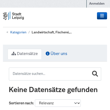
Zum Hauptinhalt wechseln
Anmelden
Kategorien
Landwirtschaft, Fischerei,...
Datensätze
Über uns
Keine Datensätze gefunden
Sortieren nach