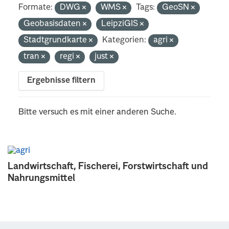
Formate:
DWG
WMS
Tags:
GeoSN
Geobasisdaten
LeipziGIS
Stadtgrundkarte
Kategorien:
agri
tran
regi
just
Ergebnisse filtern
Bitte versuch es mit einer anderen Suche.
Landwirtschaft, Fischerei, Forstwirtschaft und
Nahrungsmittel