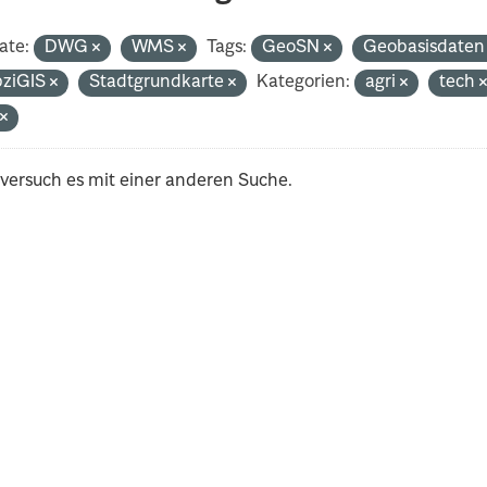
ate:
DWG
WMS
Tags:
GeoSN
Geobasisdate
pziGIS
Stadtgrundkarte
Kategorien:
agri
tech
t
 versuch es mit einer anderen Suche.