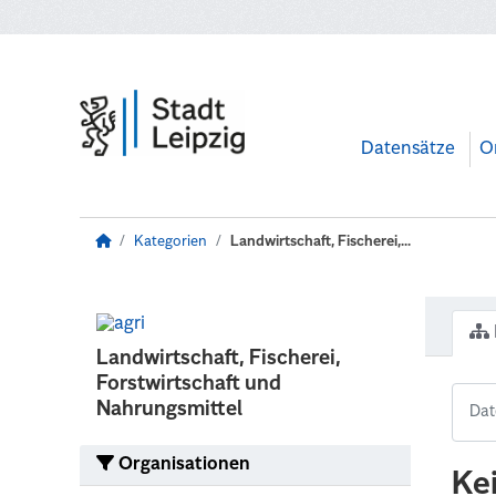
Zum Hauptinhalt wechseln
Datensätze
O
Kategorien
Landwirtschaft, Fischerei,...
Landwirtschaft, Fischerei,
Forstwirtschaft und
Nahrungsmittel
Organisationen
Ke