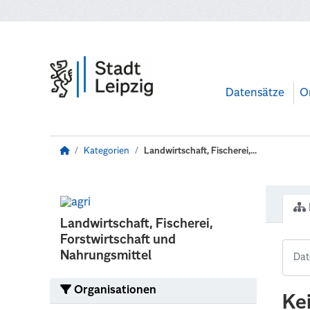
Zum Hauptinhalt wechseln
Datensätze
O
Kategorien
Landwirtschaft, Fischerei,...
Landwirtschaft, Fischerei,
Forstwirtschaft und
Nahrungsmittel
Organisationen
Ke