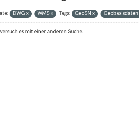
ate:
DWG
WMS
Tags:
GeoSN
Geobasisdate
 versuch es mit einer anderen Suche.