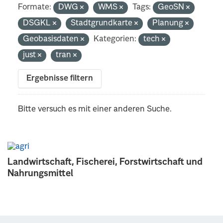
Formate:
DWG
WMS
Tags:
GeoSN
DSGKL
Stadtgrundkarte
Planung
Geobasisdaten
Kategorien:
tech
just
tran
Ergebnisse filtern
Bitte versuch es mit einer anderen Suche.
Landwirtschaft, Fischerei, Forstwirtschaft und
Nahrungsmittel