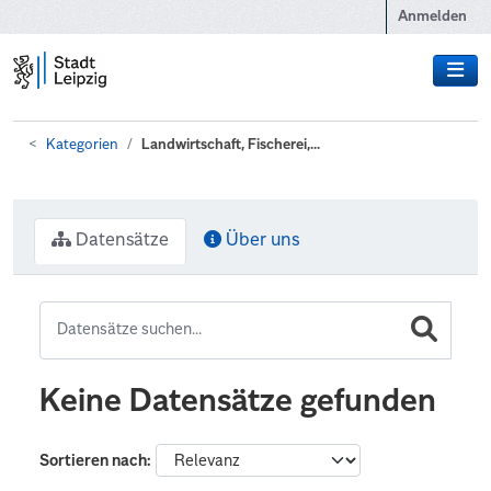
Zum Hauptinhalt wechseln
Anmelden
Kategorien
Landwirtschaft, Fischerei,...
Datensätze
Über uns
Keine Datensätze gefunden
Sortieren nach