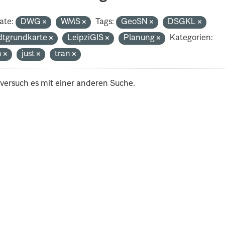
ate:
DWG
WMS
Tags:
GeoSN
DSGKL
dtgrundkarte
LeipziGIS
Planung
Kategorien:
h
just
tran
 versuch es mit einer anderen Suche.