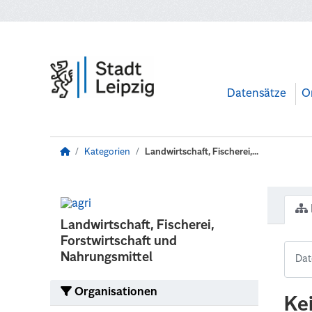
Zum Hauptinhalt wechseln
Datensätze
O
Kategorien
Landwirtschaft, Fischerei,...
Landwirtschaft, Fischerei,
Forstwirtschaft und
Nahrungsmittel
Organisationen
Ke