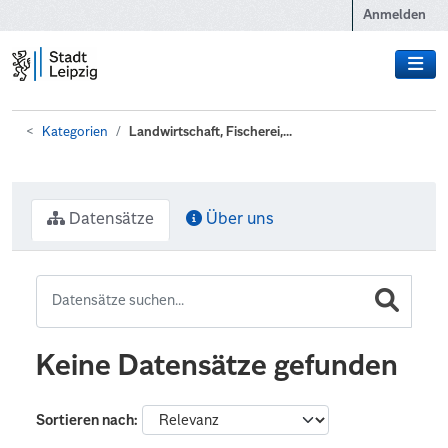
Zum Hauptinhalt wechseln
Anmelden
Kategorien
Landwirtschaft, Fischerei,...
Datensätze
Über uns
Keine Datensätze gefunden
Sortieren nach