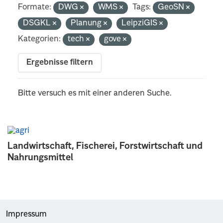
Formate:
DWG
WMS
Tags:
GeoSN
DSGKL
Planung
LeipziGIS
Kategorien:
tech
gove
Ergebnisse filtern
Bitte versuch es mit einer anderen Suche.
Landwirtschaft, Fischerei, Forstwirtschaft und
Nahrungsmittel
Impressum