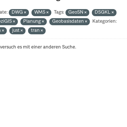
ate:
DWG
WMS
Tags:
GeoSN
DSGKL
pziGIS
Planung
Geobasisdaten
Kategorien:
h
just
tran
 versuch es mit einer anderen Suche.