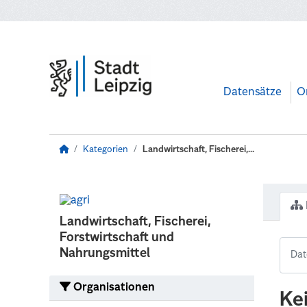
Zum Hauptinhalt wechseln
Datensätze
O
Kategorien
Landwirtschaft, Fischerei,...
Landwirtschaft, Fischerei,
Forstwirtschaft und
Nahrungsmittel
Organisationen
Ke