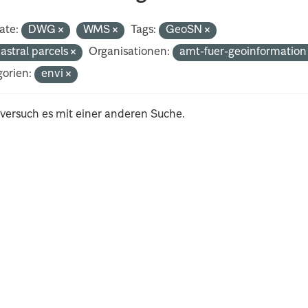
ate:
DWG
WMS
Tags:
GeoSN
astral parcels
Organisationen:
amt-fuer-geoinformatio
orien:
envi
 versuch es mit einer anderen Suche.