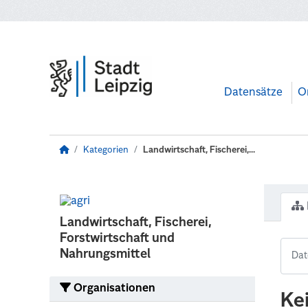
Zum Hauptinhalt wechseln
Datensätze
O
Kategorien
Landwirtschaft, Fischerei,...
Landwirtschaft, Fischerei,
Forstwirtschaft und
Nahrungsmittel
Organisationen
Ke