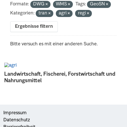
Formate:
DWG
WMS
Tags:
GeoSN
Kategorien:
tran
agri
regi
Ergebnisse filtern
Bitte versuch es mit einer anderen Suche.
Landwirtschaft, Fischerei, Forstwirtschaft und
Nahrungsmittel
Impressum
Datenschutz