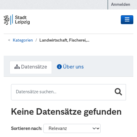
Zum Hauptinhalt wechseln
Anmelden
Kategorien
Landwirtschaft, Fischerei,...
Datensätze
Über uns
Keine Datensätze gefunden
Sortieren nach