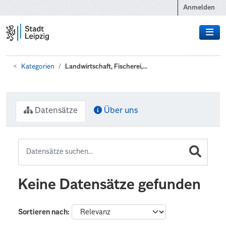
Zum Hauptinhalt wechseln
Anmelden
Kategorien
Landwirtschaft, Fischerei,...
Datensätze
Über uns
Keine Datensätze gefunden
Sortieren nach