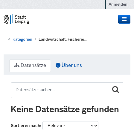
Zum Hauptinhalt wechseln
Anmelden
Kategorien
Landwirtschaft, Fischerei,...
Datensätze
Über uns
Keine Datensätze gefunden
Sortieren nach