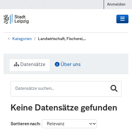
Zum Hauptinhalt wechseln
Anmelden
Kategorien
Landwirtschaft, Fischerei,...
Datensätze
Über uns
Keine Datensätze gefunden
Sortieren nach