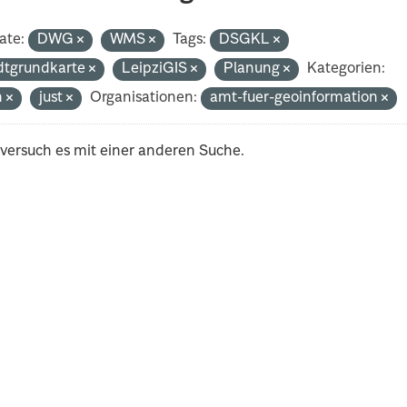
ate:
DWG
WMS
Tags:
DSGKL
dtgrundkarte
LeipziGIS
Planung
Kategorien:
h
just
Organisationen:
amt-fuer-geoinformation
 versuch es mit einer anderen Suche.