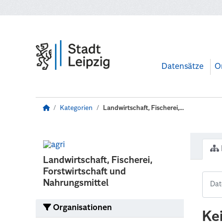
Zum Hauptinhalt wechseln
Datensätze
O
Kategorien
Landwirtschaft, Fischerei,...
Landwirtschaft, Fischerei,
Forstwirtschaft und
Nahrungsmittel
Organisationen
Ke