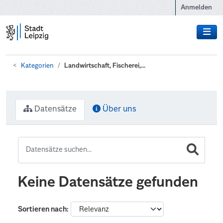
Zum Hauptinhalt wechseln
Anmelden
Kategorien
Landwirtschaft, Fischerei,...
Datensätze
Über uns
Keine Datensätze gefunden
Sortieren nach