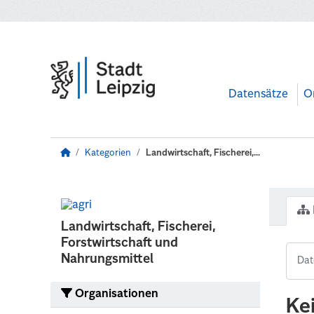
Zum Hauptinhalt wechseln
Datensätze
O
Kategorien
Landwirtschaft, Fischerei,...
Landwirtschaft, Fischerei,
Forstwirtschaft und
Nahrungsmittel
Organisationen
Ke