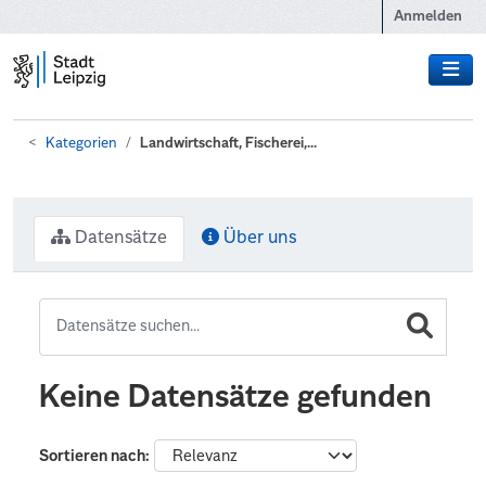
Zum Hauptinhalt wechseln
Anmelden
Kategorien
Landwirtschaft, Fischerei,...
Datensätze
Über uns
Keine Datensätze gefunden
Sortieren nach