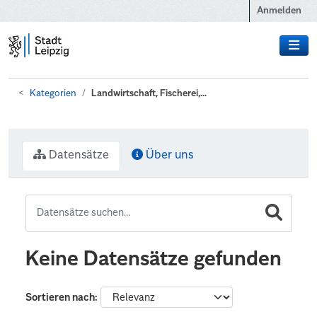
Zum Hauptinhalt wechseln
Anmelden
Kategorien
Landwirtschaft, Fischerei,...
Datensätze
Über uns
Keine Datensätze gefunden
Sortieren nach