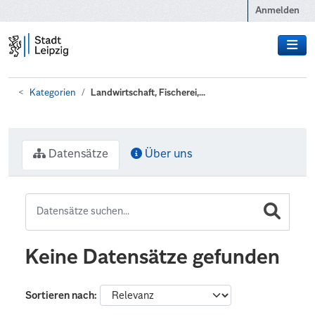
Zum Hauptinhalt wechseln
Anmelden
Kategorien
Landwirtschaft, Fischerei,...
Datensätze
Über uns
Keine Datensätze gefunden
Sortieren nach