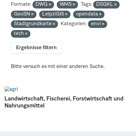
Formate:
DWG
WMS
Tags:
DSGKL
GeoSN
LeipziGIS
opendata
Stadtgrundkarte
Kategorien:
envi
tech
Ergebnisse filtern
Bitte versuch es mit einer anderen Suche.
Landwirtschaft, Fischerei, Forstwirtschaft und
Nahrungsmittel