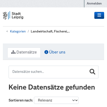
Zum Hauptinhalt wechseln
Anmelden
Kategorien
Landwirtschaft, Fischerei,...
Datensätze
Über uns
Keine Datensätze gefunden
Sortieren nach