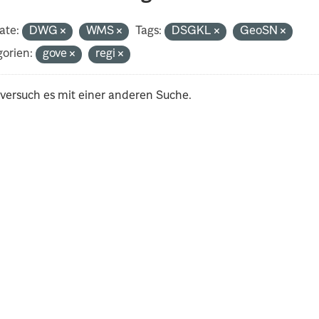
ate:
DWG
WMS
Tags:
DSGKL
GeoSN
orien:
gove
regi
 versuch es mit einer anderen Suche.