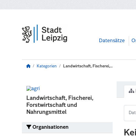
Zum Hauptinhalt wechseln
Datensätze
O
Kategorien
Landwirtschaft, Fischerei,...
Landwirtschaft, Fischerei,
Forstwirtschaft und
Nahrungsmittel
Organisationen
Ke