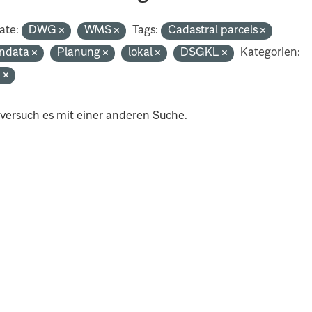
ate:
DWG
WMS
Tags:
Cadastral parcels
ndata
Planung
lokal
DSGKL
Kategorien:
n
 versuch es mit einer anderen Suche.