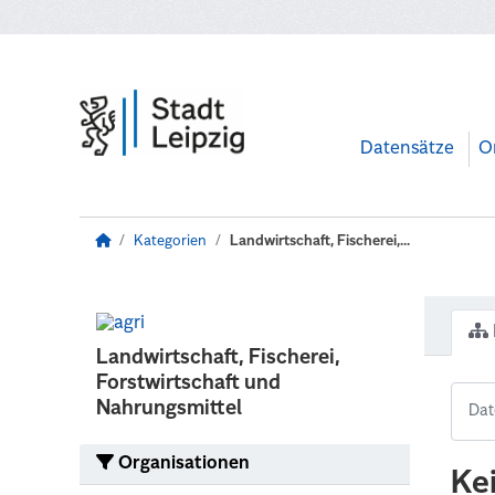
Zum Hauptinhalt wechseln
Datensätze
O
Kategorien
Landwirtschaft, Fischerei,...
Landwirtschaft, Fischerei,
Forstwirtschaft und
Nahrungsmittel
Organisationen
Ke