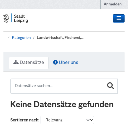
Zum Hauptinhalt wechseln
Anmelden
Kategorien
Landwirtschaft, Fischerei,...
Datensätze
Über uns
Keine Datensätze gefunden
Sortieren nach