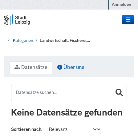
Zum Hauptinhalt wechseln
Anmelden
Kategorien
Landwirtschaft, Fischerei,...
Datensätze
Über uns
Keine Datensätze gefunden
Sortieren nach