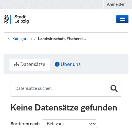
Zum Hauptinhalt wechseln
Anmelden
Kategorien
Landwirtschaft, Fischerei,...
Datensätze
Über uns
Keine Datensätze gefunden
Sortieren nach