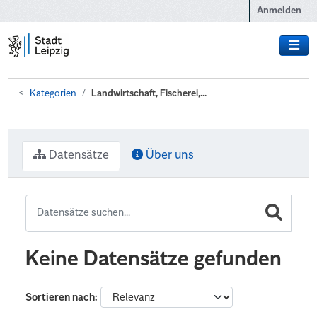
Zum Hauptinhalt wechseln
Anmelden
Kategorien
Landwirtschaft, Fischerei,...
Datensätze
Über uns
Keine Datensätze gefunden
Sortieren nach