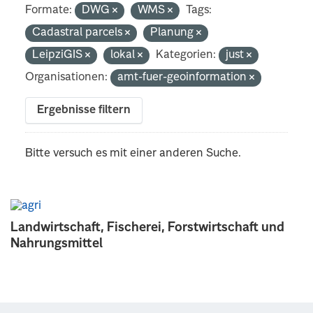
Formate:
DWG
WMS
Tags:
Cadastral parcels
Planung
LeipziGIS
lokal
Kategorien:
just
Organisationen:
amt-fuer-geoinformation
Ergebnisse filtern
Bitte versuch es mit einer anderen Suche.
Landwirtschaft, Fischerei, Forstwirtschaft und
Nahrungsmittel