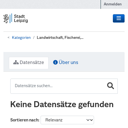
Zum Hauptinhalt wechseln
Anmelden
Kategorien
Landwirtschaft, Fischerei,...
Datensätze
Über uns
Keine Datensätze gefunden
Sortieren nach