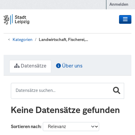
Zum Hauptinhalt wechseln
Anmelden
Kategorien
Landwirtschaft, Fischerei,...
Datensätze
Über uns
Keine Datensätze gefunden
Sortieren nach