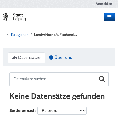
Zum Hauptinhalt wechseln
Anmelden
Kategorien
Landwirtschaft, Fischerei,...
Datensätze
Über uns
Keine Datensätze gefunden
Sortieren nach