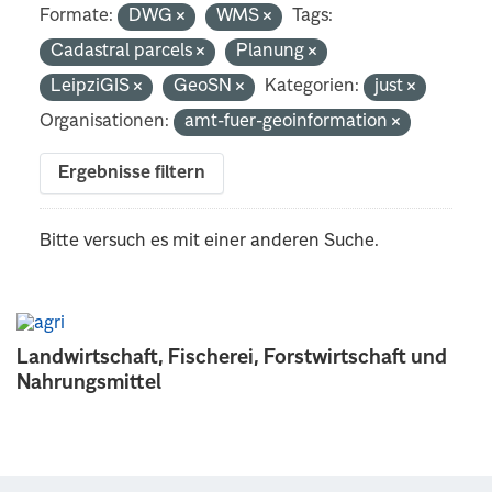
Formate:
DWG
WMS
Tags:
Cadastral parcels
Planung
LeipziGIS
GeoSN
Kategorien:
just
Organisationen:
amt-fuer-geoinformation
Ergebnisse filtern
Bitte versuch es mit einer anderen Suche.
Landwirtschaft, Fischerei, Forstwirtschaft und
Nahrungsmittel