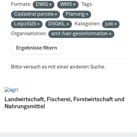
Formate:
DWG
WMS
Tags:
Cadastral parcels
Planung
LeipziGIS
DSGKL
Kategorien:
just
Organisationen:
amt-fuer-geoinformation
Ergebnisse filtern
Bitte versuch es mit einer anderen Suche.
Landwirtschaft, Fischerei, Forstwirtschaft und
Nahrungsmittel