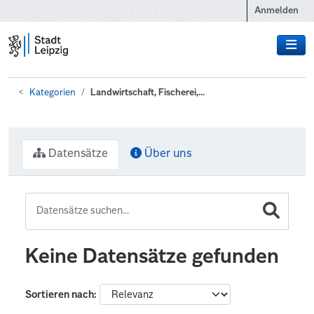
Zum Hauptinhalt wechseln
Anmelden
Kategorien
Landwirtschaft, Fischerei,...
Datensätze
Über uns
Keine Datensätze gefunden
Sortieren nach