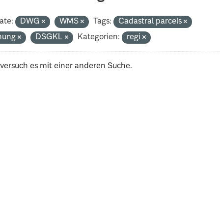
ate:
DWG
WMS
Tags:
Cadastral parcels
nung
DSGKL
Kategorien:
regi
 versuch es mit einer anderen Suche.