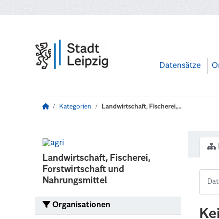
Zum Hauptinhalt wechseln
Datensätze
O
Kategorien
Landwirtschaft, Fischerei,...
Landwirtschaft, Fischerei,
Forstwirtschaft und
Nahrungsmittel
Organisationen
Ke