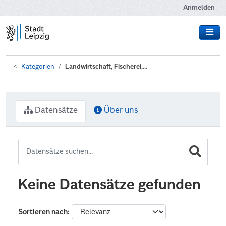
Zum Hauptinhalt wechseln
Anmelden
Kategorien
Landwirtschaft, Fischerei,...
Datensätze
Über uns
Keine Datensätze gefunden
Sortieren nach