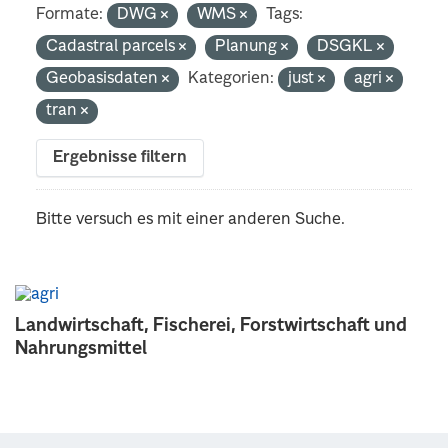
Formate:
DWG
WMS
Tags:
Cadastral parcels
Planung
DSGKL
Geobasisdaten
Kategorien:
just
agri
tran
Ergebnisse filtern
Bitte versuch es mit einer anderen Suche.
Landwirtschaft, Fischerei, Forstwirtschaft und
Nahrungsmittel