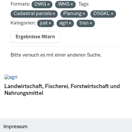
Formate:
DWG
WMS
Tags:
Cadastral parcels
Planung
DSGKL
Kategorien:
just
agri
tran
Ergebnisse filtern
Bitte versuch es mit einer anderen Suche.
Landwirtschaft, Fischerei, Forstwirtschaft und
Nahrungsmittel
Impressum