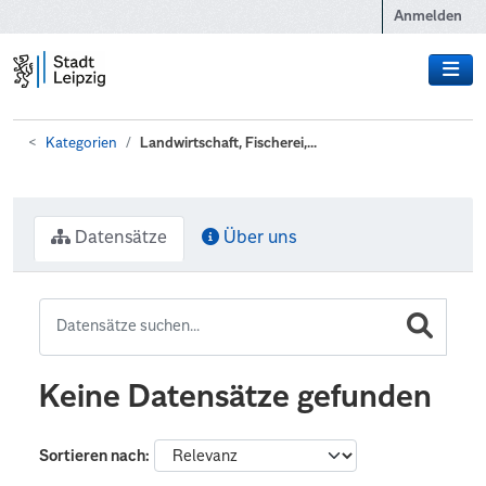
Zum Hauptinhalt wechseln
Anmelden
Kategorien
Landwirtschaft, Fischerei,...
Datensätze
Über uns
Keine Datensätze gefunden
Sortieren nach