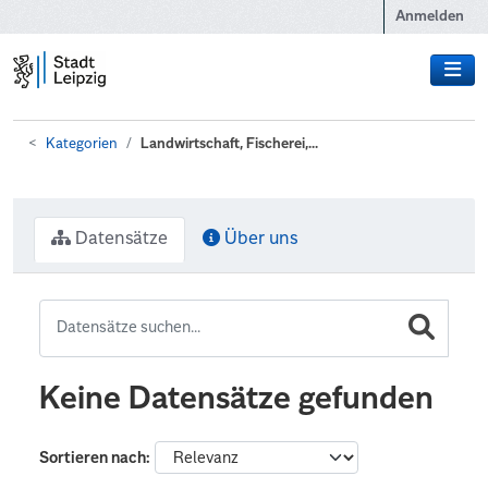
Zum Hauptinhalt wechseln
Anmelden
Kategorien
Landwirtschaft, Fischerei,...
Datensätze
Über uns
Keine Datensätze gefunden
Sortieren nach