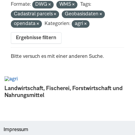
Formate:
DWG
WMS
Tags:
Cadastral parcels
Geobasisdaten
opendata
Kategorien:
agri
Ergebnisse filtern
Bitte versuch es mit einer anderen Suche.
Landwirtschaft, Fischerei, Forstwirtschaft und
Nahrungsmittel
Impressum