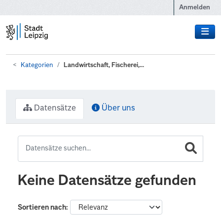
Zum Hauptinhalt wechseln
Anmelden
Kategorien
Landwirtschaft, Fischerei,...
Datensätze
Über uns
Keine Datensätze gefunden
Sortieren nach