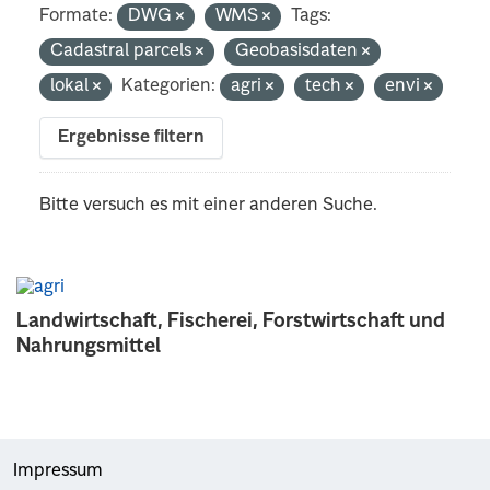
Formate:
DWG
WMS
Tags:
Cadastral parcels
Geobasisdaten
lokal
Kategorien:
agri
tech
envi
Ergebnisse filtern
Bitte versuch es mit einer anderen Suche.
Landwirtschaft, Fischerei, Forstwirtschaft und
Nahrungsmittel
Impressum