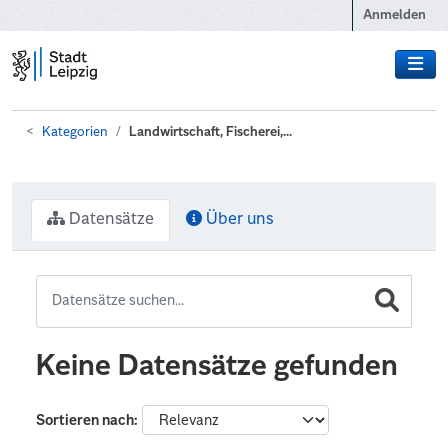
Zum Hauptinhalt wechseln
Anmelden
Kategorien
Landwirtschaft, Fischerei,...
Datensätze
Über uns
Keine Datensätze gefunden
Sortieren nach