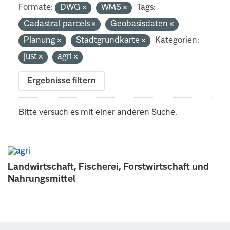
Formate:
DWG
WMS
Tags:
Cadastral parcels
Geobasisdaten
Planung
Stadtgrundkarte
Kategorien:
just
agri
Ergebnisse filtern
Bitte versuch es mit einer anderen Suche.
Landwirtschaft, Fischerei, Forstwirtschaft und
Nahrungsmittel