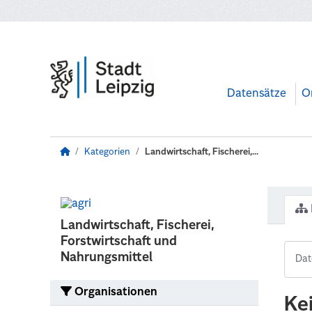
Zum Hauptinhalt wechseln
Datensätze
O
Kategorien
Landwirtschaft, Fischerei,...
Landwirtschaft, Fischerei,
Forstwirtschaft und
Nahrungsmittel
Organisationen
Ke