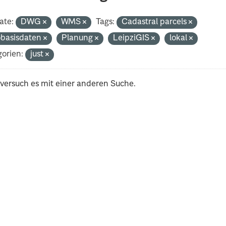
ate:
DWG
WMS
Tags:
Cadastral parcels
basisdaten
Planung
LeipziGIS
lokal
orien:
just
 versuch es mit einer anderen Suche.