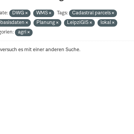
ate:
DWG
WMS
Tags:
Cadastral parcels
basisdaten
Planung
LeipziGIS
lokal
orien:
agri
 versuch es mit einer anderen Suche.