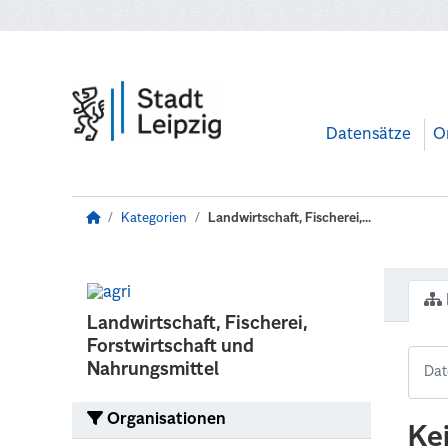
Zum Hauptinhalt wechseln
Datensätze
O
Kategorien
Landwirtschaft, Fischerei,...
Landwirtschaft, Fischerei,
Forstwirtschaft und
Nahrungsmittel
Organisationen
Ke