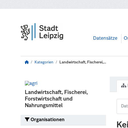
Zum Hauptinhalt wechseln
Datensätze
O
Kategorien
Landwirtschaft, Fischerei,...
Landwirtschaft, Fischerei,
Forstwirtschaft und
Nahrungsmittel
Organisationen
Ke