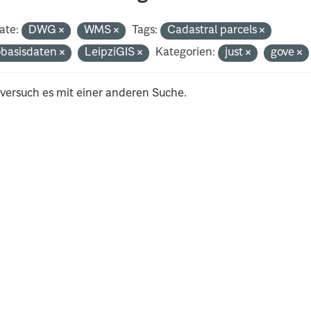
ate:
DWG
WMS
Tags:
Cadastral parcels
basisdaten
LeipziGIS
Kategorien:
just
gove
 versuch es mit einer anderen Suche.