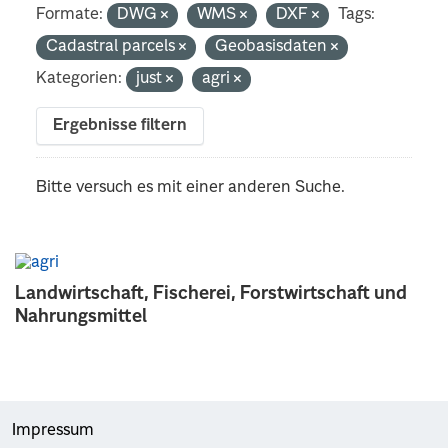
Formate:
DWG
WMS
DXF
Tags:
Cadastral parcels
Geobasisdaten
Kategorien:
just
agri
Ergebnisse filtern
Bitte versuch es mit einer anderen Suche.
Landwirtschaft, Fischerei, Forstwirtschaft und
Nahrungsmittel
Impressum