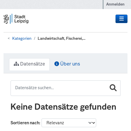
Zum Hauptinhalt wechseln
Anmelden
Kategorien
Landwirtschaft, Fischerei,...
Datensätze
Über uns
Keine Datensätze gefunden
Sortieren nach