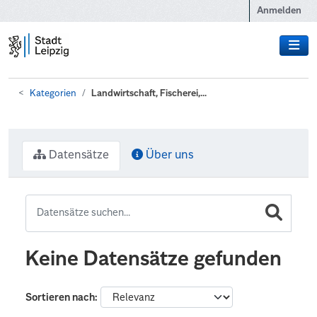
Zum Hauptinhalt wechseln
Anmelden
Kategorien
Landwirtschaft, Fischerei,...
Datensätze
Über uns
Keine Datensätze gefunden
Sortieren nach