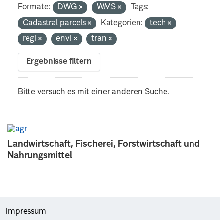
Formate:
DWG
WMS
Tags:
Cadastral parcels
Kategorien:
tech
regi
envi
tran
Ergebnisse filtern
Bitte versuch es mit einer anderen Suche.
Landwirtschaft, Fischerei, Forstwirtschaft und
Nahrungsmittel
Impressum