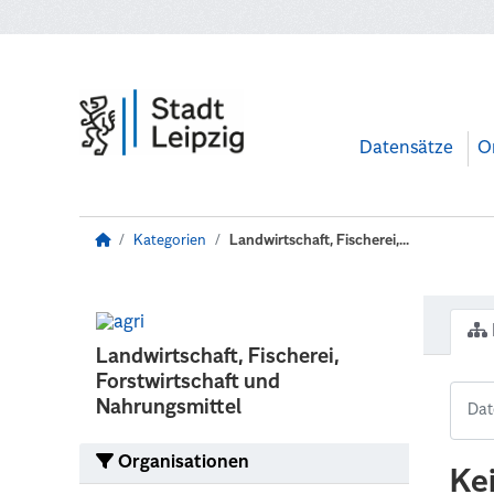
Zum Hauptinhalt wechseln
Datensätze
O
Kategorien
Landwirtschaft, Fischerei,...
Landwirtschaft, Fischerei,
Forstwirtschaft und
Nahrungsmittel
Organisationen
Ke