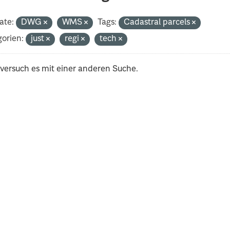
ate:
DWG
WMS
Tags:
Cadastral parcels
orien:
just
regi
tech
 versuch es mit einer anderen Suche.