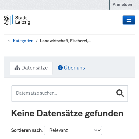
Zum Hauptinhalt wechseln
Anmelden
Kategorien
Landwirtschaft, Fischerei,...
Datensätze
Über uns
Keine Datensätze gefunden
Sortieren nach