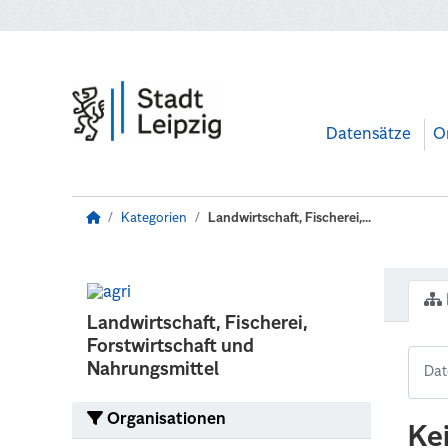
Zum Hauptinhalt wechseln
Datensätze
O
Kategorien
Landwirtschaft, Fischerei,...
Landwirtschaft, Fischerei,
Forstwirtschaft und
Nahrungsmittel
Organisationen
Ke