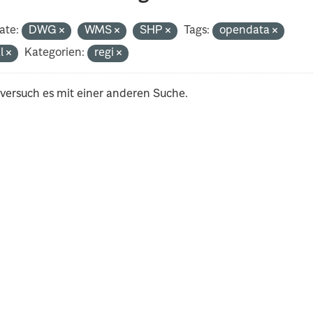
ate:
DWG
WMS
SHP
Tags:
opendata
al
Kategorien:
regi
 versuch es mit einer anderen Suche.