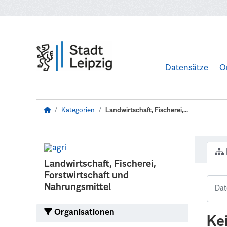
Zum Hauptinhalt wechseln
Datensätze
O
Kategorien
Landwirtschaft, Fischerei,...
Landwirtschaft, Fischerei,
Forstwirtschaft und
Nahrungsmittel
Organisationen
Ke