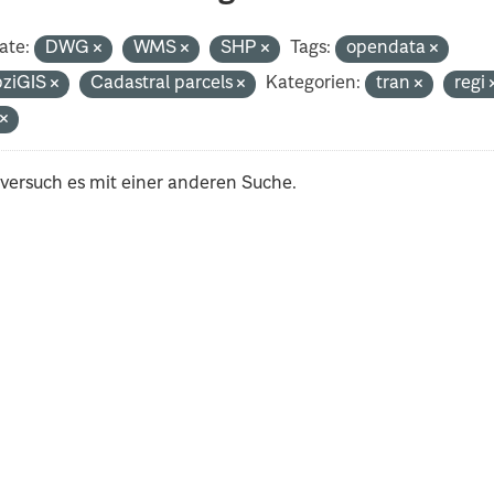
ate:
DWG
WMS
SHP
Tags:
opendata
pziGIS
Cadastral parcels
Kategorien:
tran
regi
t
 versuch es mit einer anderen Suche.