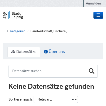
Zum Hauptinhalt wechseln
Anmelden
Kategorien
Landwirtschaft, Fischerei,...
Datensätze
Über uns
Keine Datensätze gefunden
Sortieren nach