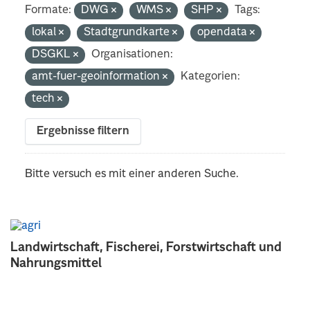
Formate:
DWG
WMS
SHP
Tags:
lokal
Stadtgrundkarte
opendata
DSGKL
Organisationen:
amt-fuer-geoinformation
Kategorien:
tech
Ergebnisse filtern
Bitte versuch es mit einer anderen Suche.
Landwirtschaft, Fischerei, Forstwirtschaft und
Nahrungsmittel