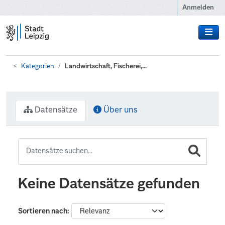
Zum Hauptinhalt wechseln
Anmelden
Kategorien
Landwirtschaft, Fischerei,...
Datensätze
Über uns
Keine Datensätze gefunden
Sortieren nach