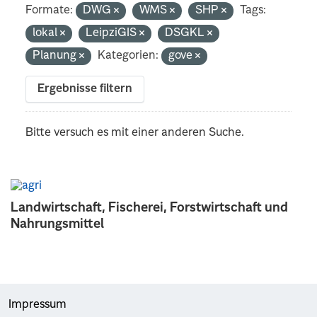
Formate:
DWG
WMS
SHP
Tags:
lokal
LeipziGIS
DSGKL
Planung
Kategorien:
gove
Ergebnisse filtern
Bitte versuch es mit einer anderen Suche.
Landwirtschaft, Fischerei, Forstwirtschaft und
Nahrungsmittel
Impressum